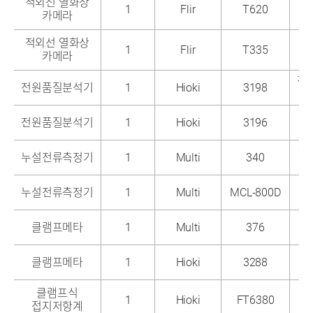
적외선 열화상
1
Flir
T620
6
카메라
최
적외선 열화상
1
Flir
T335
3
카메라
최
전
전원품질분석기
1
Hioki
3198
최
전원품질분석기
1
Hioki
3196
0
누설전류측정기
1
Multi
340
대
누설전류측정기
1
Multi
MCL-800D
2
클램프메타
1
Multi
376
클램프메타
1
Hioki
3288
클램프식
1
Hioki
FT6380
접지저항계