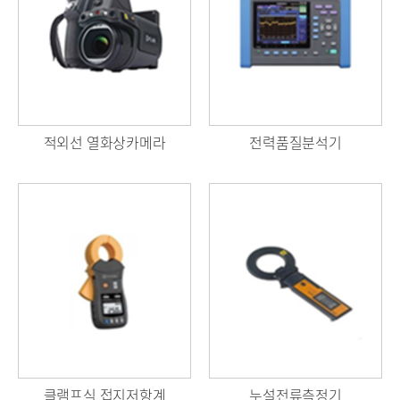
적외선 열화상카메라
전력품질분석기
클램프식 접지저항계
누설전류측정기