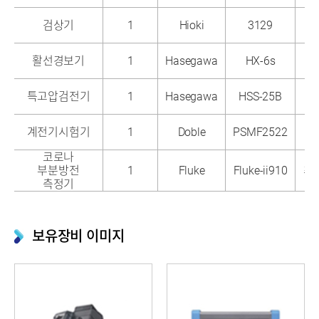
검상기
1
Hioki
3129
활선경보기
1
Hasegawa
HX-6s
특고압검전기
1
Hasegawa
HSS-25B
계전기시험기
1
Doble
PSMF2522
코로나
초
부분방전
1
Fluke
Fluke-ii910
최대
측정기
보유장비 이미지