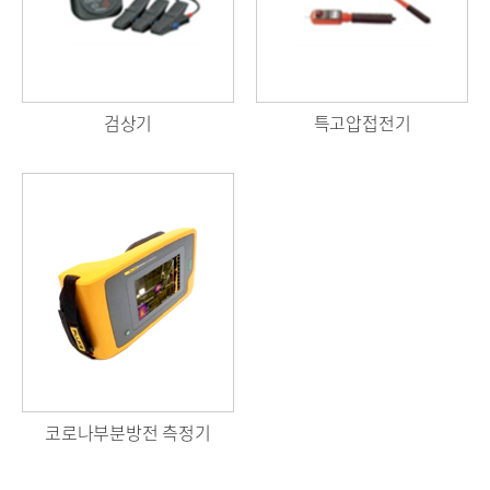
검상기
특고압접전기
코로나부분방전 측정기