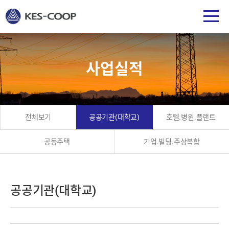
사업실적
전체보기
공공기관(대학교)
호텔.병원.플랜트
공동주택
기업.빌딩.주상복합
공공기관(대학교)