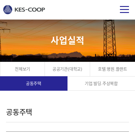
사업실적
전체보기
공공기관(대학교)
호텔.병원.플랜트
공동주택
기업.빌딩.주상복합
공동주택