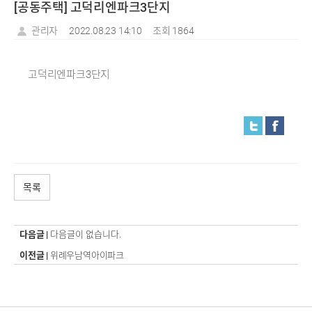
[공동주택] 고덕리엔파크3단지
관리자
2022.08.23 14:10
조회 1864
고덕리엔파크3단지
목록
다음글 |
다음글이 없습니다.
이전글 |
위례우남역아이파크