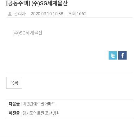
[공동주택] (주)SG세계물산
관리자
2020.03.10 10:58
조회 1662
(주)SG세계물산
목록
다음글 |
미켈란쉐르빌아파트
이전글 |
경기도의료원 포천병원