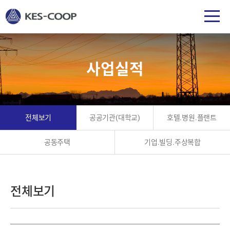
사업실적
전체보기
공공기관(대학교)
호텔.병원.플랜트
공동주택
기업.빌딩.주상복합
전체보기