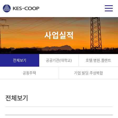
사업실적
전체보기
공공기관(대학교)
호텔.병원.플랜트
공동주택
기업.빌딩.주상복합
전체보기