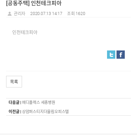
[공동주택] 인천테크피아
관리자
2020.07.13 14:17
조회 1620
인천테크피아
목록
다음글 |
메디플렉스 세종병원
이전글 |
상암퍼스티지더올림오피스텔