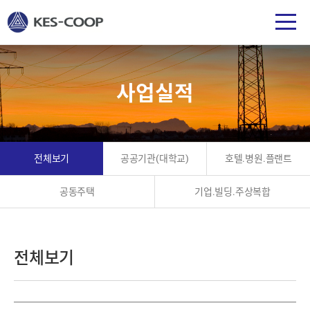
사업실적
전체보기
공공기관(대학교)
호텔.병원.플랜트
공동주택
기업.빌딩.주상복합
전체보기