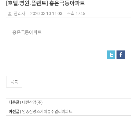
[호텔.병원.플랜트] 홍은극동아파트
관리자
2020.03.10 11:03
조회 1745
홍은극동아파트
목록
다음글 |
대원산업(주)
이전글 |
영종신명스카이뷰주얼리아파트